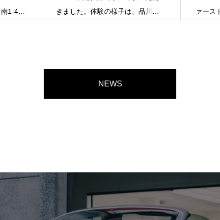
南1-4ホ
きました。体験の様子は、品川カ
ァース
ルチャークラブ公式
「マナ
NEWS