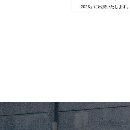
に出展いたします。低固定費の事
2026」に出展いたします。
業モ
ー