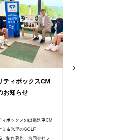
リティボックスCM
JFLアトレチコ鈴鹿ク
のお知らせ
ブとのパートナー契約
始
ティボックスの出張洗車CM
三重県鈴鹿市をホームタウンとす
ナミ＆光里のGOLF
るアトレチコ鈴鹿クラブ（JFL）
RS（制作著作：合同会社フ
のブロンズパートナー契約を締結